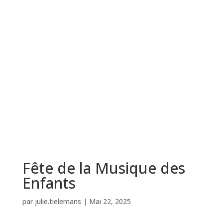
Aller
au
contenu
Menu
Fête de la Musique des
Enfants
par
julie.tielemans
|
Mai 22, 2025